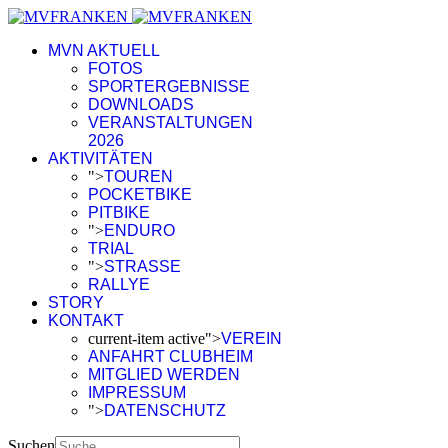
MVN AKTUELL
FOTOS
SPORTERGEBNISSE
DOWNLOADS
VERANSTALTUNGEN
2026
AKTIVITÄTEN
">
TOUREN
POCKETBIKE
PITBIKE
">
ENDURO
TRIAL
">
STRASSE
RALLYE
STORY
KONTAKT
current-item active">
VEREIN
ANFAHRT CLUBHEIM
MITGLIED WERDEN
IMPRESSUM
">
DATENSCHUTZ
Suchen