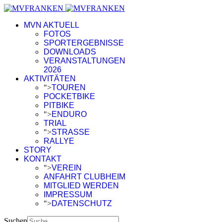
MVN AKTUELL
FOTOS
SPORTERGEBNISSE
DOWNLOADS
VERANSTALTUNGEN
2026
AKTIVITÄTEN
">
TOUREN
POCKETBIKE
PITBIKE
">
ENDURO
TRIAL
">
STRASSE
RALLYE
STORY
KONTAKT
">
VEREIN
ANFAHRT CLUBHEIM
MITGLIED WERDEN
IMPRESSUM
">
DATENSCHUTZ
Suchen